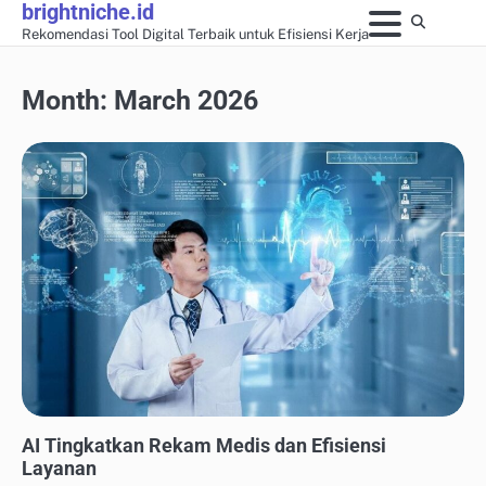
brightniche.id
Skip
Rekomendasi Tool Digital Terbaik untuk Efisiensi Kerja
to
content
Month:
March 2026
ALAT AUTOMASI MARKETING
AI Tingkatkan Rekam Medis dan Efisiensi
Layanan