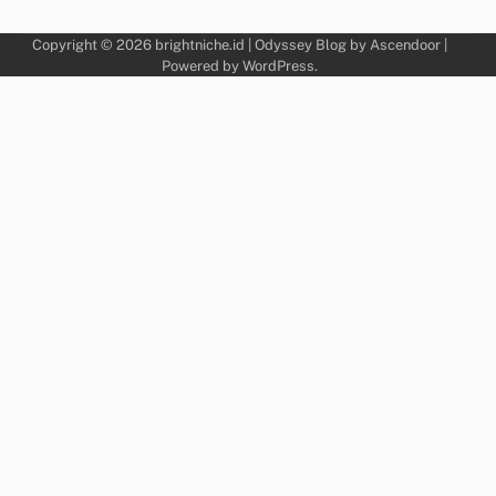
Copyright © 2026
brightniche.id
| Odyssey Blog by
Ascendoor
|
Powered by
WordPress
.