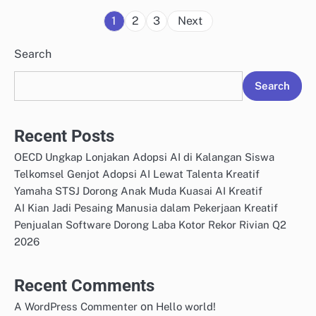
Posts
1
2
3
Next
pagination
Search
Search
Recent Posts
OECD Ungkap Lonjakan Adopsi AI di Kalangan Siswa
Telkomsel Genjot Adopsi AI Lewat Talenta Kreatif
Yamaha STSJ Dorong Anak Muda Kuasai AI Kreatif
AI Kian Jadi Pesaing Manusia dalam Pekerjaan Kreatif
Penjualan Software Dorong Laba Kotor Rekor Rivian Q2
2026
Recent Comments
on
A WordPress Commenter
Hello world!