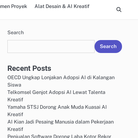
emen Proyek
Alat Desain & AI Kreatif
Search
Search
Recent Posts
OECD Ungkap Lonjakan Adopsi AI di Kalangan
Siswa
Telkomsel Genjot Adopsi AI Lewat Talenta
Kreatif
Yamaha STSJ Dorong Anak Muda Kuasai AI
Kreatif
AI Kian Jadi Pesaing Manusia dalam Pekerjaan
Kreatif
Penjualan Software Dorong Laba Kotor Rekor