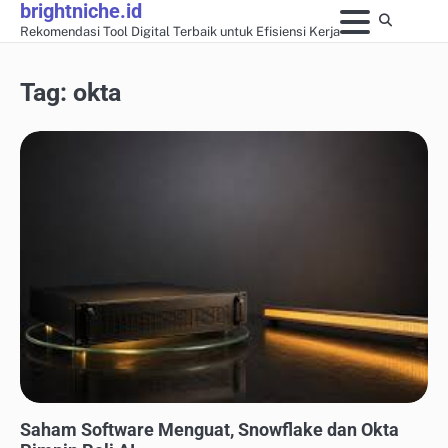
brightniche.id
Skip
Rekomendasi Tool Digital Terbaik untuk Efisiensi Kerja
to
content
Tag:
okta
SOFTWARE MANAJEMEN PROYEK
Saham Software Menguat, Snowflake dan Okta