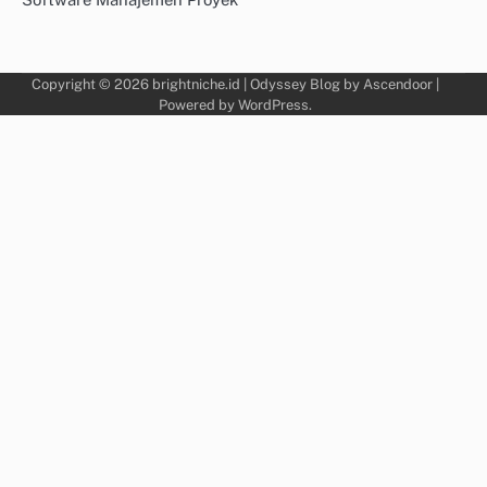
Copyright © 2026
brightniche.id
| Odyssey Blog by
Ascendoor
|
Powered by
WordPress
.