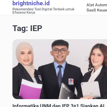
brightniche.id
Skip
Alat Autom
to
Rekomendasi Tool Digital Terbaik untuk
SaaS Keuan
Efisiensi Kerja
content
Tag:
IEP
SOFTWARE MANAJEMEN PROYEK
Informatika UNM dan IEP 3+1 Siapkan AI