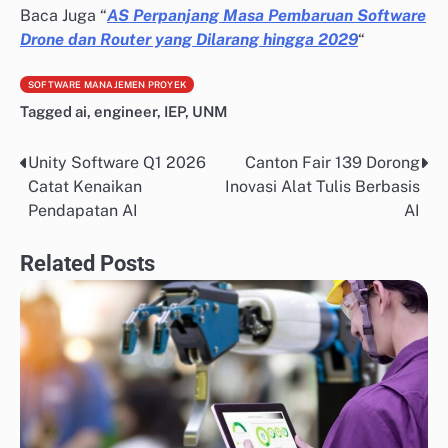
Baca Juga “
AS Perpanjang Masa Pembaruan Software
Drone dan Router yang Dilarang hingga 2029
“
SOFTWARE MANAJEMEN PROYEK
Tagged
ai
,
engineer
,
IEP
,
UNM
Unity Software Q1 2026
Canton Fair 139 Dorong
Post
Catat Kenaikan
Inovasi Alat Tulis Berbasis
navigation
Pendapatan AI
AI
Related Posts