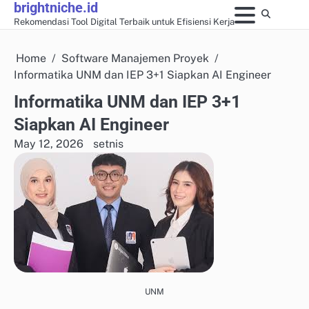
brightniche.id
Skip
Rekomendasi Tool Digital Terbaik untuk Efisiensi Kerja
to
content
Home
Software Manajemen Proyek
Informatika UNM dan IEP 3+1 Siapkan AI Engineer
Informatika UNM dan IEP 3+1
Siapkan AI Engineer
May 12, 2026
setnis
UNM