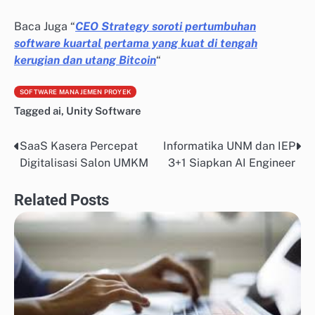
Baca Juga “
CEO Strategy soroti pertumbuhan
software kuartal pertama yang kuat di tengah
kerugian dan utang Bitcoin
“
SOFTWARE MANAJEMEN PROYEK
Tagged
ai
,
Unity Software
SaaS Kasera Percepat
Informatika UNM dan IEP
Post
Digitalisasi Salon UMKM
3+1 Siapkan AI Engineer
navigation
Related Posts